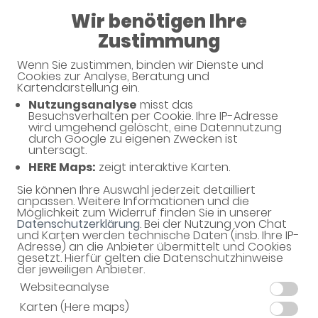
Wir benötigen Ihre
08:00 - 12:30
Zustimmung
Fichten-Apotheke
Wenn Sie zustimmen, binden wir Dienste und
Cookies zur Analyse, Beratung und
Kartendarstellung ein.
Nutzungsanalyse
misst das
Haben Sie noch Fragen?
Besuchsverhalten per Cookie. Ihre IP-Adresse
wird umgehend gelöscht, eine Datennutzung
durch Google zu eigenen Zwecken ist
untersagt.
Dann schreiben Sie uns einfach eine Nachricht oder
HERE Maps:
zeigt interaktive Karten.
rufen Sie uns direkt unter 08141 - 524709 an. Wir
helfen Ihnen gerne weiter.
Sie können Ihre Auswahl jederzeit detailliert
anpassen. Weitere Informationen und die
Möglichkeit zum Widerruf finden Sie in unserer
Datenschutzerklärung
. Bei der Nutzung von Chat
und Karten werden technische Daten (insb. Ihre IP-
Ihre Daten
Adresse) an die Anbieter übermittelt und Cookies
gesetzt. Hierfür gelten die Datenschutzhinweise
Vorname*
der jeweiligen Anbieter.
Websiteanalyse
Karten (Here maps)